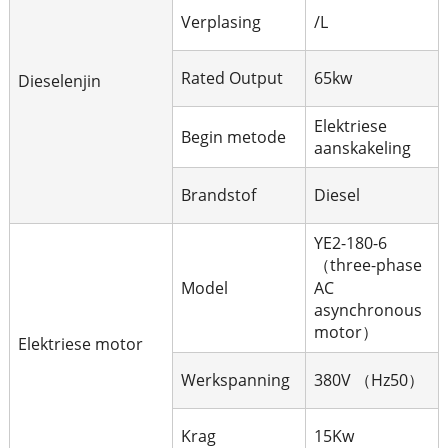
Verplasing
/L
Rated Output
65kw
Dieselenjin
Elektriese
Begin metode
aanskakeling
Brandstof
Diesel
YE2-180-6
（three-phase
Model
AC
asynchronous
motor）
Elektriese motor
Werkspanning
380V （Hz50）
Krag
15Kw