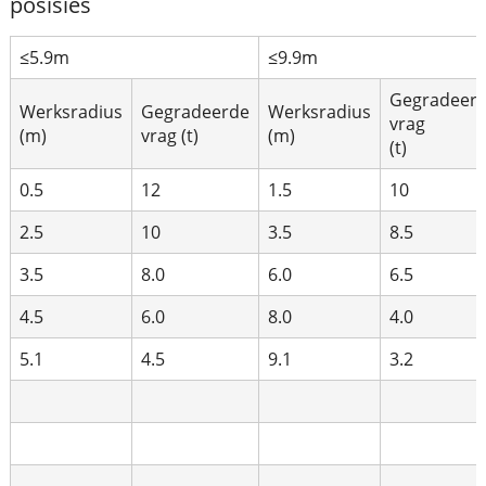
posisies
≤5.9m
≤9.9m
Gegradeer
Werksradius
Gegradeerde
Werksradius
vrag
(m)
vrag (t)
(m)
(t)
0.5
12
1.5
10
2.5
10
3.5
8.5
3.5
8.0
6.0
6.5
4.5
6.0
8.0
4.0
5.1
4.5
9.1
3.2