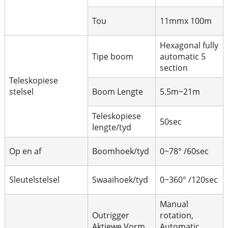
Tou
11mmx 100m
Hexagonal fully
Tipe boom
automatic 5
section
Teleskopiese
stelsel
Boom Lengte
5.5m~21m
Teleskopiese
50sec
lengte/tyd
Op en af
Boomhoek/tyd
0~78° /60sec
Sleutelstelsel
Swaaihoek/tyd
0~360° /120sec
Manual
Outrigger
rotation,
Aktiewe Vorm
Automatic