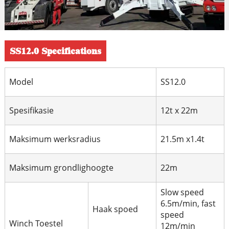
SS12.0 Specifications
Model
SS12.0
Spesifikasie
12t x 22m
Maksimum werksradius
21.5m x1.4t
Maksimum grondlighoogte
22m
Slow speed
6.5m/min, fast
Haak spoed
speed
Winch Toestel
12m/min