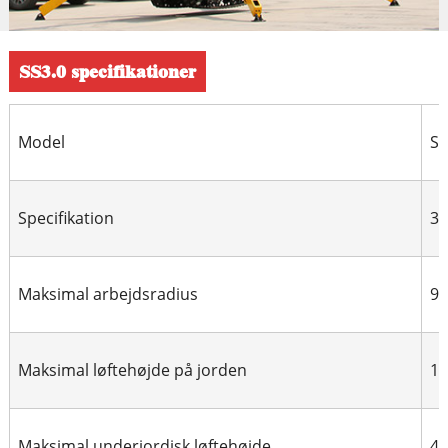
SS3.0 specifikationer
Model
SS
Specifikation
3
Maksimal arbejdsradius
9.
Maksimal løftehøjde på jorden
1
Maksimal underjordisk løftehøjde
4