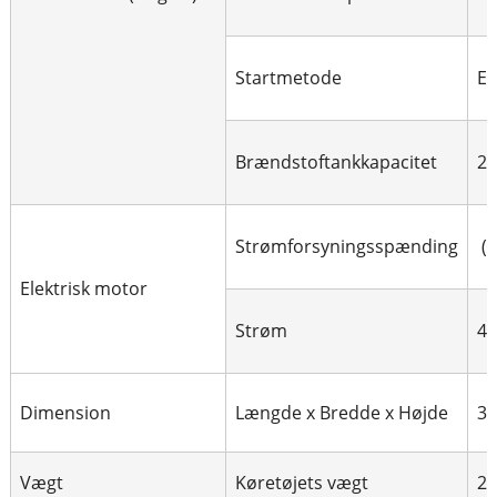
Startmetode
El
Brændstoftankkapacitet
21
Strømforsyningsspænding
(S
Elektrisk motor
Strøm
4
Dimension
Længde x Bredde x Højde
3
Vægt
Køretøjets vægt
2