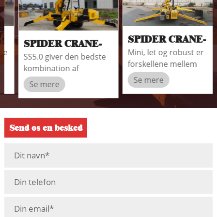
SPIDER CRANE-
SPIDER CRANE-
Mini, let og robust er
SS1.0
SS5.0 giver den bedste
SS5.0
forskellene mellem
kombination af
SEVENCRANE SS1.0
arbejdsfleksibilitet og
Se mere
Se mere
spider kraner og store
tung løftekapacitet.
og traditionelle kraner.
Send os en besked