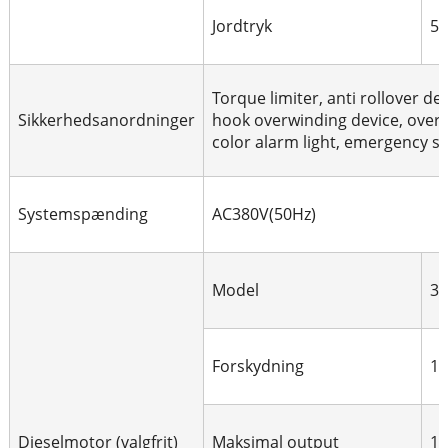
Jordtryk
5
Torque limiter, anti rollover dev
Sikkerhedsanordninger
hook overwinding device, overlo
color alarm light, emergency s
Systemspænding
AC380V(50Hz)
Model
3
Forskydning
1.
Dieselmotor (valgfrit)
Maksimal output
1