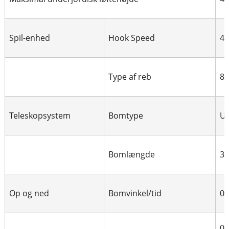
Spil-enhed
Hook Speed
4
Type af reb
8
Teleskopsystem
Bomtype
U 
Bomlængde
3.
Op og ned
Bomvinkel/tid
0°
0°