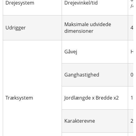
Drejesystem
Drejevinkel/tid
/4
Maksimale udvidede
Udrigger
4
dimensioner
Gåvej
Hy
Ganghastighed
0-
Træksystem
Jordlængde x Bredde x2
1
Karakterevne
20