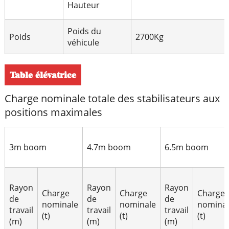
Hauteur
Poids du
Poids
2700Kg
véhicule
Table élévatrice
Charge nominale totale des stabilisateurs aux
positions maximales
3m boom
4.7m boom
6.5m boom
Rayon
Rayon
Rayon
Charge
Charge
Charge
de
de
de
nominale
nominale
nomina
travail
travail
travail
(t)
(t)
(t)
(m)
(m)
(m)