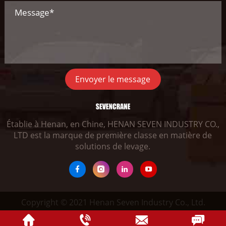
Envoyer le message
Établie à Henan, en Chine, HENAN SEVEN INDUSTRY CO.,
LTD est la marque de première classe en matière de
solutions de levage.
Copyright © 2021 Henan Seven Industry Co., Ltd.