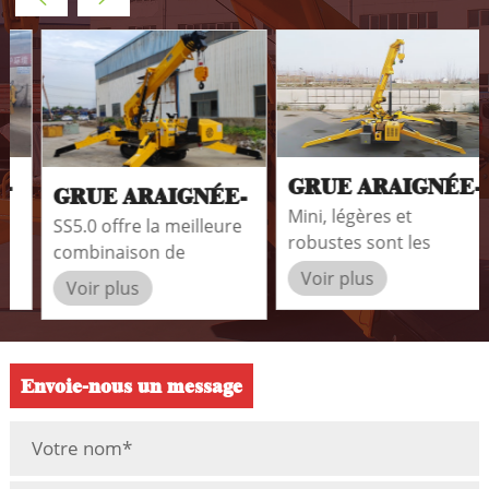
GRUE ARAIGNÉE-
GRUE ARAIGNÉE-
Mini, légères et
SS1.0
SS5.0 offre la meilleure
SS5.0
robustes sont les
combinaison de
différences entre les
flexibilité de travail et de
Voir plus
Voir plus
grues araignées
capacité de levage de
SEVENCRANE SS1.0 et
charges lourdes.
les grandes grues
traditionnelles.
Envoie-nous un message