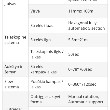
įtaisas
Virvė
11mmx 100m
Hexagonal fully
Strėlės tipas
automatic 5 section
Teleskopinė
Strėlės ilgis
5.5m~21m
sistema
Teleskopinis ilgis /
50sec
laikas
Aukštyn ir
Strėlės
0~78° /60sec
žemyn
kampas/laikas
Slew
Posūkio kampas /
0~360° /120sec
sistema
laikas
Outrigger aktyvi
Manual rotation,
forma
Automatic support
Outrigger