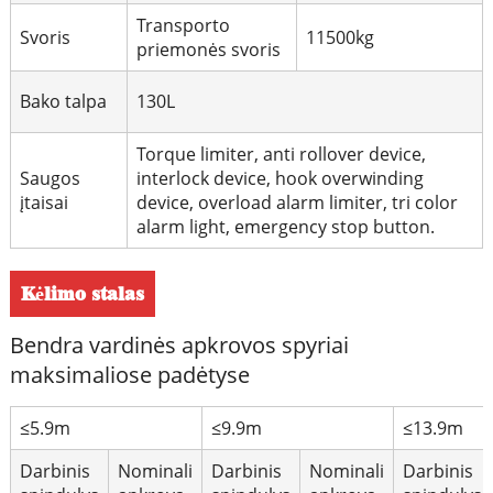
Transporto
Svoris
11500kg
priemonės svoris
Bako talpa
130L
Torque limiter, anti rollover device,
Saugos
interlock device, hook overwinding
įtaisai
device, overload alarm limiter, tri color
alarm light, emergency stop button.
Kėlimo stalas
Bendra vardinės apkrovos spyriai
maksimaliose padėtyse
≤5.9m
≤9.9m
≤13.9m
Darbinis
Nominali
Darbinis
Nominali
Darbinis