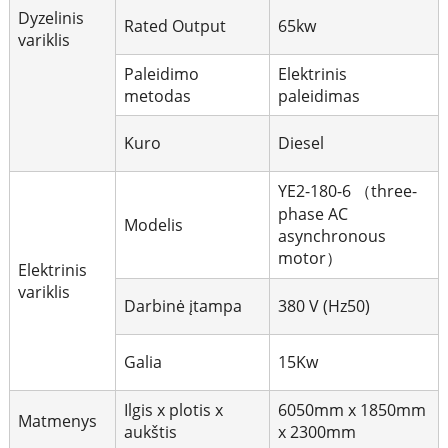
Dyzelinis
Rated Output
65kw
variklis
Paleidimo
Elektrinis
metodas
paleidimas
Kuro
Diesel
YE2-180-6 （three-
phase AC
Modelis
asynchronous
motor）
Elektrinis
variklis
Darbinė įtampa
380 V (Hz50)
Galia
15Kw
Ilgis x plotis x
6050mm x 1850mm
Matmenys
aukštis
x 2300mm