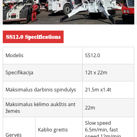
SS12.0 Specifications
Modelis
SS12.0
Specifikacija
12t x 22m
Maksimalus darbinis spindulys
21.5m x1.4t
Maksimalus kėlimo aukštis ant
22m
žemės
Slow speed
Kablio greitis
6.5m/min, fast
Gervės
speed 12m/min