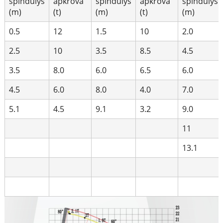
spindulys
apkrova
spindulys
apkrova
spindulys
(m)
(t)
(m)
(t)
(m)
0.5
12
1.5
10
2.0
2.5
10
3.5
8.5
4.5
3.5
8.0
6.0
6.5
6.0
4.5
6.0
8.0
4.0
7.0
5.1
4.5
9.1
3.2
9.0
11
13.1