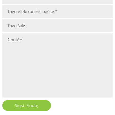
Siųsti žinutę