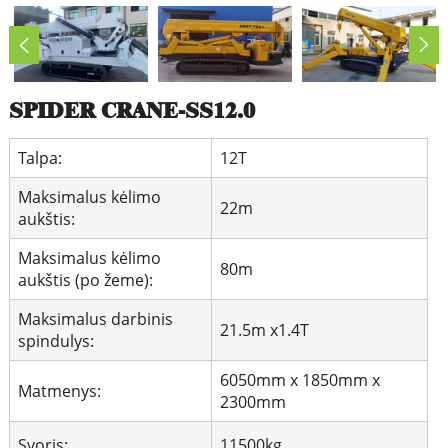
SPIDER CRANE-SS12.0
Talpa:
12T
Maksimalus kėlimo
22m
aukštis:
Maksimalus kėlimo
80m
aukštis (po žeme):
Maksimalus darbinis
21.5m x1.4T
spindulys:
6050mm x 1850mm x
Matmenys:
2300mm
Svoris:
11500kg