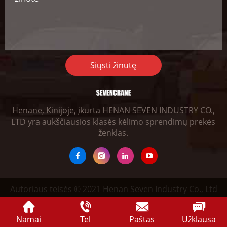
Siųsti žinutę
Henane, Kinijoje, įkurta HENAN SEVEN INDUSTRY CO.,
LTD yra aukščiausios klasės kėlimo sprendimų prekės
ženklas.
Autoriaus teisės © 2021 Henan Seven Industry Co., Ltd
Namai
Tel
Paštas
Užklausa