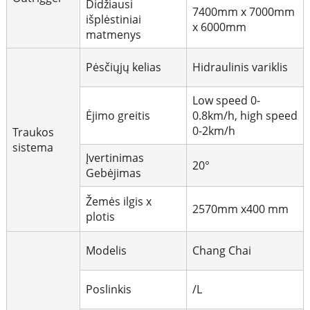
Didžiausi
7400mm x 7000mm
išplėstiniai
x 6000mm
matmenys
Pėsčiųjų kelias
Hidraulinis variklis
Low speed 0-
Ėjimo greitis
0.8km/h, high speed
0-2km/h
Traukos
sistema
Įvertinimas
20°
Gebėjimas
Žemės ilgis x
2570mm x400 mm
plotis
Modelis
Chang Chai
Poslinkis
/L