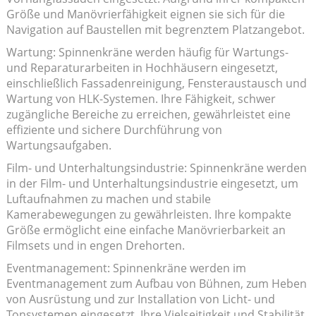
Größe und Manövrierfähigkeit eignen sie sich für die
Navigation auf Baustellen mit begrenztem Platzangebot.
Wartung: Spinnenkräne werden häufig für Wartungs-
und Reparaturarbeiten in Hochhäusern eingesetzt,
einschließlich Fassadenreinigung, Fensteraustausch und
Wartung von HLK-Systemen. Ihre Fähigkeit, schwer
zugängliche Bereiche zu erreichen, gewährleistet eine
effiziente und sichere Durchführung von
Wartungsaufgaben.
Film- und Unterhaltungsindustrie: Spinnenkräne werden
in der Film- und Unterhaltungsindustrie eingesetzt, um
Luftaufnahmen zu machen und stabile
Kamerabewegungen zu gewährleisten. Ihre kompakte
Größe ermöglicht eine einfache Manövrierbarkeit an
Filmsets und in engen Drehorten.
Eventmanagement: Spinnenkräne werden im
Eventmanagement zum Aufbau von Bühnen, zum Heben
von Ausrüstung und zur Installation von Licht- und
Tonsystemen eingesetzt. Ihre Vielseitigkeit und Stabilität