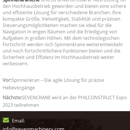
den Hochhausbetrieb geworden und bieten eine sichere
und effiziente Lösung für verschiedene Branchen. Ihre
kompakte Größe, Vielseitigkeit, Stabilität und präzisen
Steuerungsmöglichkeiten machen sie ideal für die
Navigation in engen Räumen und die Erledigung von
Aufgaben in großen Höhen. Mit dem technologischen
Fortschritt werden sich Spinnenkrane weiterentwickeln
und noch fortschrittlichere Funktionen bieten und die
Sicherheit und Effizienz im Hochhausbetrieb weiter
verbessern.
Vor:
Spinnenkran – Die agile Lösung für präzise
Hebevorgänge
Nächste:
SEVENCRANE wird an der PHILCONSTRUCT Expo
2023 teilnehmen
Email:
info@sevenmachinery.com