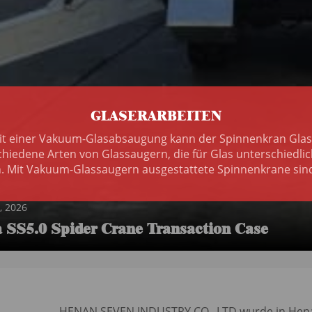
GLASERARBEITEN
it einer Vakuum-Glasabsaugung kann der Spinnenkran Glas
chiedene Arten von Glassaugern, die für Glas unterschiedl
Mit Vakuum-Glassaugern ausgestattete Spinnenkrane sind i
, 2026
SS5.0 Spider Crane Transaction Case
HENAN SEVEN INDUSTRY CO., LTD wurde in Henan,