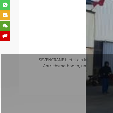
SEVENCRANE bietet ein komplettes Sor
Antriebsmethoden, um den Kundenan
Elektromotoren, Benzinmotoren. Gleich
Haken oder hydraulische Ausleger, Grei
SEVENCRANE Spinnenkrane 