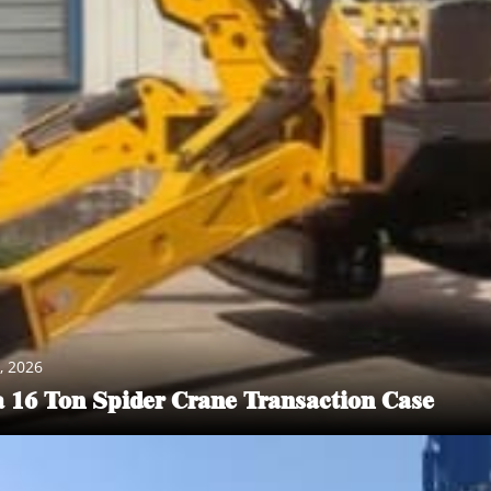
PRODUKTZENTRUM
. Wir bieten verschiedene Hebegeräte und entsprechendes Zubeh
, 2026
w. an. Diese Geräte spielen eine Schlüsselrolle in Produktions
a 16 Ton Spider Crane Transaction Case