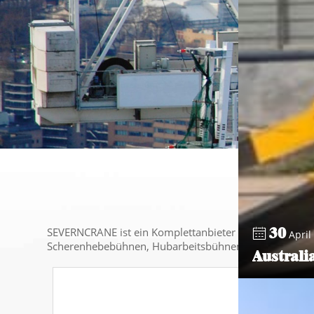
30
SEVERNCRANE ist ein Komplettanbieter für Hebegeräte
April 
Scherenhebebühnen, Hubarbeitsbühnen, Spinnenkrane us
Australi