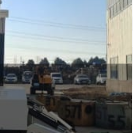
 Maschinen verfügen über verschiedene
echt zu werden. Wie Dieselmotoren,
 kostbare Zeit zu sparen. Dazu gehören
scheiben sowie Hebebalken. Derzeit kann
ne und 12 Tonne anbieten.