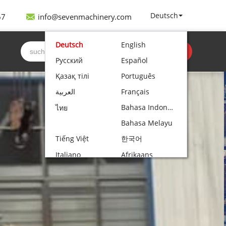
After understanding the customer’s project
 is specially designed for operations in confined
Deutsch
67
info@sevenmachinery.com
ng capacity, the spider crane...
Deutsch
English
Erhalten Sie
Русский
Español
Zitat
Қазақ тілі
Português
العربية
Français
Bahasa Indonesia
ไทย
Bahasa Melayu
Tiếng Việt
한국어
Italiano
Afrikaans
Nederlands
Norsk bokmål
Български
עִבְרִית
Polski
Čeština
Hrvatski
Lietuvių kalba