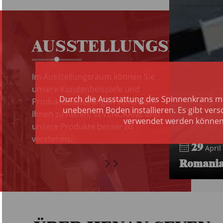
AUSSTELLUNGSRAUM
Im Ausstellungsraum können Sie
unsere Kundenbeispiele und
Durch die Ausstattung des Spinnenkrans m
Produktausstellungen sehen, um
unebenem Boden installieren. Es gibt vers
Ihnen zu helfen, SEVENCRANE und
verwendet werden können. 
unsere Produkte besser zu
verstehen.
29
April 
Romania 