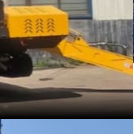
Română
Svenska
Slovenščina
Slovenčina
Türkçe
Dansk
Ελληνικά
فارسی
Suomi
简体中文
O‘zbekcha
ör wie Gabelstapler, Hubwagen, Kommissionierer,
werkstätten, Lagerhäusern und Bauprojekten.