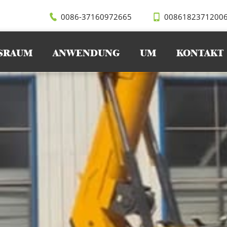
truction materials while maintaining excellent flexibility. 
ts, SEVENCRANE recommended the 5 ton spider crane, which
0086-37160972665
0086182371200
h its compact structure, flexible outriggers, and strong lifti
SRAUM
ANWENDUNG
UM
KONTAKT