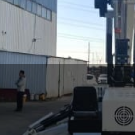
Spinnenkranich
timent an Mini-Raupenkranen (Spinnenkranen) an. Unsere
forderungen in verschiedenen Ländern oder Regionen ger
zeitig bieten wir auch entsprechendes Zubehör an, um Ihre
fmanipulatoren für Rohre und Träger, Vakuumheber für Glas
Mehr sehen
mit Tragfähigkeiten von 1 Tonne, 3 Tonne, 5 Tonne, 8 Ton