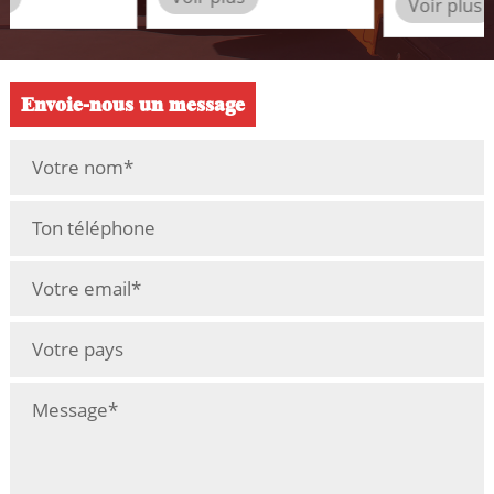
Voir plus
grues araignées
capacité de levage de
SEVENCRANE SS1.0 et
charges lourdes.
les grandes grues
traditionnelles.
Envoie-nous un message