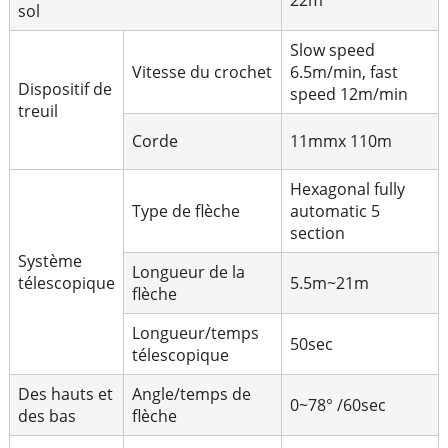
22m
sol
Slow speed
Vitesse du crochet
6.5m/min, fast
Dispositif de
speed 12m/min
treuil
Corde
11mmx 110m
Hexagonal fully
Type de flèche
automatic 5
section
Système
Longueur de la
télescopique
5.5m~21
m
flèche
Longueur/temps
50sec
télescopique
Des hauts et
Angle/temps de
0~78° /60sec
des bas
flèche