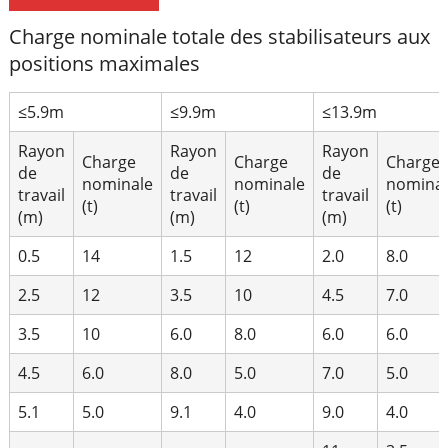
Charge nominale totale des stabilisateurs aux
positions maximales
≤5.9m
≤9.9m
≤13.9m
Rayon
Rayon
Rayon
Charge
Charge
Charge
de
de
de
nominale
nominale
nomina
travail
travail
travail
(t)
(t)
(t)
(m)
(m)
(m)
0.5
14
1.5
12
2.0
8.0
2.5
12
3.5
10
4.5
7.0
3.5
10
6.0
8.0
6.0
6.0
4.5
6.0
8.0
5.0
7.0
5.0
5.1
5.0
9.1
4.0
9.0
4.0