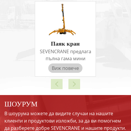
Паяк кран
SEVENCRANE предлага
пълна гама мини
верижни кранове
Виж повече
(кранове тип паяк).
Нашите машини имат
различни методи на
задвижване, за да
отговорят на
ШОУРУМ
изискванията на
В шоурума можете да видите случаи на нашите
клиентите в различни
клиенти и продуктови изложби, за да ви помогнем
страни или региони.
да разберете добре SEVENCRANE и нашите продукти.
Като дизелови