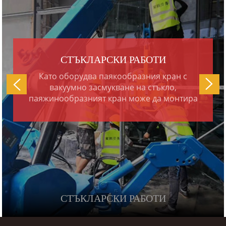
МОНТАЖ НА ОКАЧЕНА СТЕНА
Кранът-паяк може да бъде изпратен до
върха на висока сграда с асансьор и след
това да се използва за монтаж на стъклени
рамки и други външни стени чрез
повдигане на стоките отгоре. Това е едно
от най-популярните приложения на
паякови кранове, което може да избегне
използването на скъпи кулокранове, за да
съкрати периода на строителство и да
намали разходите.
МОНТАЖ НА ОКАЧЕНА СТЕНА