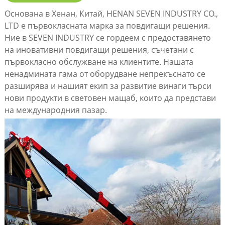
кранове тип паяк с
Основана в Хенан, Китай, HENAN SEVEN INDUSTRY CO.,
капацитет от 1 тон, 3
LTD е първокласната марка за повдигащи решения.
тона, 5 тона, 8 тона и 12
Ние в SEVEN INDUSTRY се гордеем с предоставянето
тона.
на иновативни повдигащи решения, съчетани с
първокласно обслужване на клиентите. Нашата
ненадмината гама от оборудване непрекъснато се
разширява и нашият екип за развитие винаги търси
нови продукти в световен мащаб, които да представи
на международния пазар.